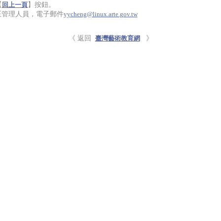
【
】按鈕。
回上一頁
l至管理人員，電子郵件
yycheng@linux.arte.gov.tw
《 返回
》
臺灣藝術教育網