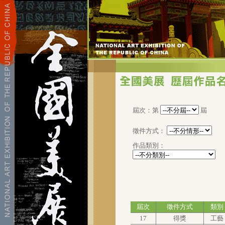
屆次：第
屆
徵件方式：
作品類別：
屆次
徵件方式
類別
17
得獎
工藝