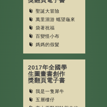
獎翻頁電子書
聖誕大冒險
萬里洄游 蠵望龜來
袋著祝福
百變怪小布
媽媽的假髮
2017年全國學
生圖畫書創作
獎翻頁電子書
我是一隻犀牛
五層樓仔