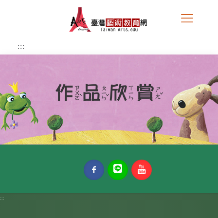
跳
到
主
要
內
:::
容
區
塊
:::