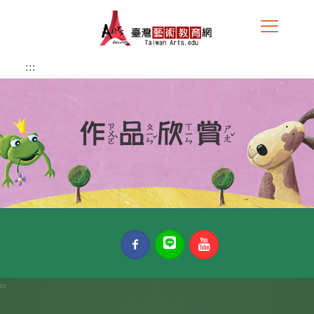
跳
到
主
要
內
:::
容
區
塊
:::