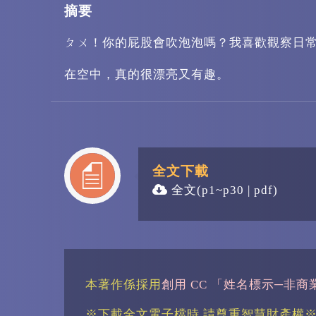
摘要
ㄆㄨ！你的屁股會吹泡泡嗎？我喜歡觀察日
在空中，真的很漂亮又有趣。
全文下載
全文
(p1~p30 | pdf)
本著作係採用
創用 CC 「姓名標示─非商
※下載全文電子檔時,請尊重智慧財產權