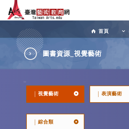
跳
到
首頁
主
圖書資源_視覺藝術
要
:::
內
視覺藝術
表演藝術
容
綜合類