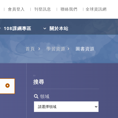
︳
會員登入
︳
刊登訊息
︳
聯絡我們
︳
全球資訊網
108課綱專區
關於本站
首頁
學習資源
圖書資源
:::
搜尋
領域