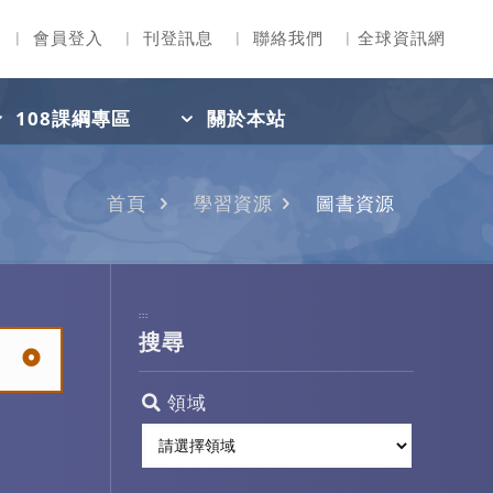
︳
會員登入
︳
刊登訊息
︳
聯絡我們
︳
全球資訊網
108課綱專區
關於本站
首頁
學習資源
圖書資源
:::
搜尋
領域