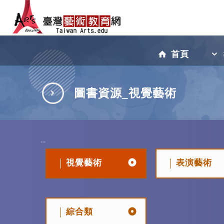
跳
到
首頁
主
圖書資源_視覺藝術
要
:::
內
視覺藝術
表演藝術
容
綜合類