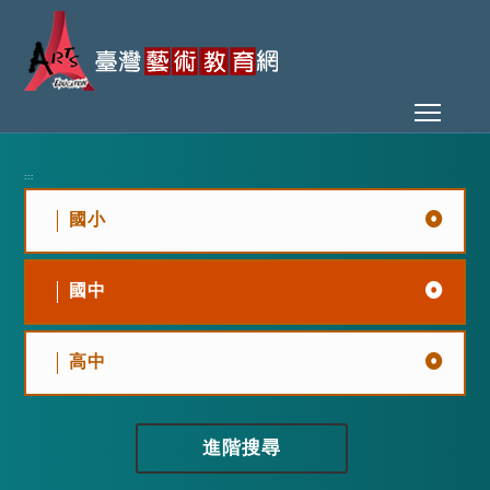
Toggl
:::
國小
國中
高中
進階搜尋