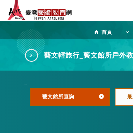
跳
到
首頁
主
藝文輕旅行_藝文館所戶外
要
:::
內
藝文館所查詢
最
容