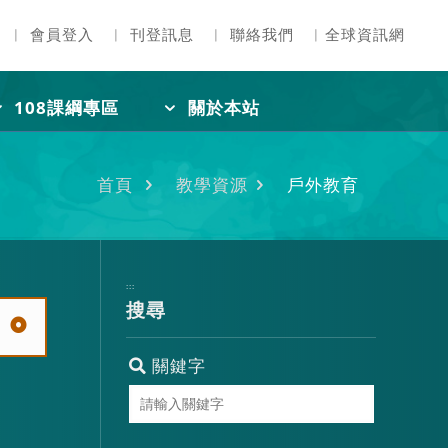
︳
會員登入
︳
刊登訊息
︳
聯絡我們
︳
全球資訊網
108課綱專區
關於本站
首頁
教學資源
戶外教育
:::
搜尋
關鍵字