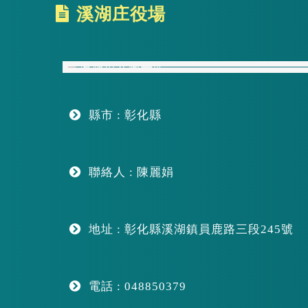
區
溪湖庄役場
塊
縣市 : 彰化縣
聯絡人 : 陳麗娟
地址 : 彰化縣溪湖鎮員鹿路三段245號
電話 : 048850379