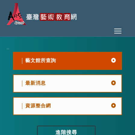
Toggl
:::
藝文館所查詢
最新消息
資源整合網
進階搜尋