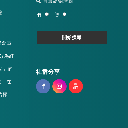
有無體驗活動
線
有
無
腦倉庫
部分為紅
宮」的
社群分享
造，在
清掃、