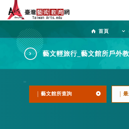
跳
到
首頁
主
藝文輕旅行_藝文館所戶外
要
:::
內
藝文館所查詢
最
容