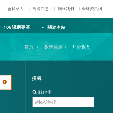
︳
會員登入
︳
刊登訊息
︳
聯絡我們
︳
全球資訊網
108課綱專區
關於本站
首頁
教學資源
戶外教育
:::
搜尋
關鍵字