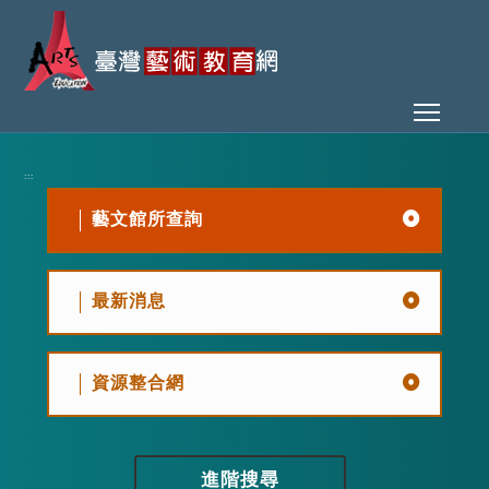
Toggl
:::
藝文館所查詢
最新消息
資源整合網
進階搜尋