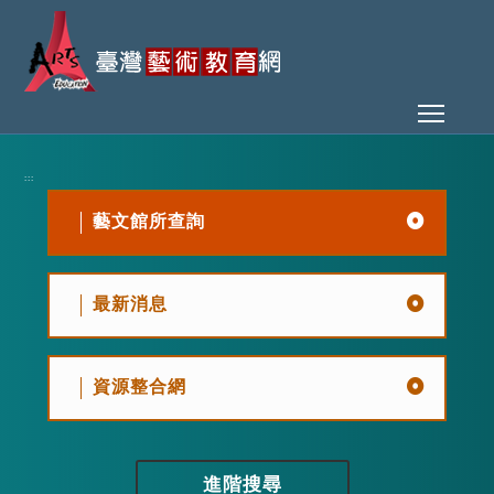
Toggl
:::
藝文館所查詢
最新消息
資源整合網
進階搜尋