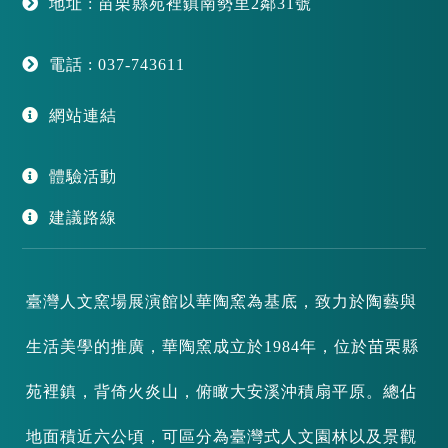
地址 : 苗栗縣苑裡鎮南勢里2鄰31號
電話 : 037-743611
網站連結
體驗活動
建議路線
臺灣人文窯場展演館以華陶窯為基底，致力於陶藝與
生活美學的推廣，華陶窯成立於1984年，位於苗栗縣
苑裡鎮，背倚火炎山，俯瞰大安溪沖積扇平原。總佔
地面積近六公頃，可區分為臺灣式人文園林以及景觀