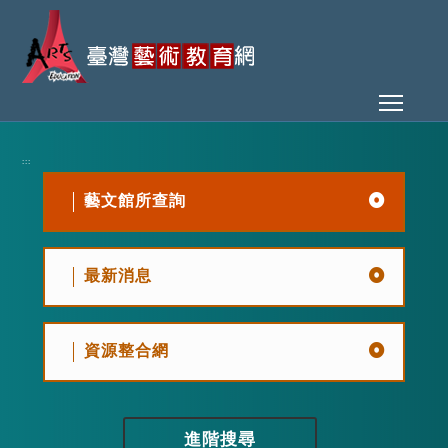
Toggl
:::
藝文館所查詢
最新消息
資源整合網
進階搜尋