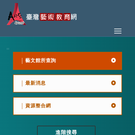
Toggl
:::
藝文館所查詢
最新消息
資源整合網
進階搜尋