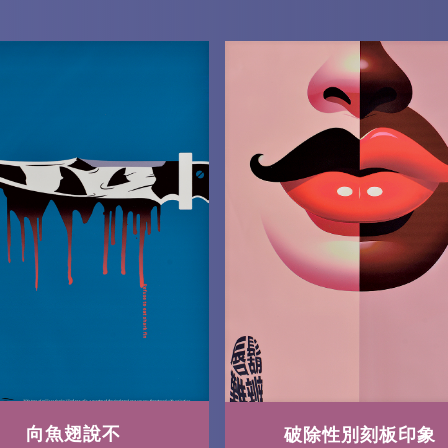
向魚翅說不
破除性別刻板印象