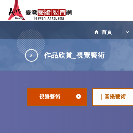
跳
到
首頁
主
作品欣賞_視覺藝術
要
:::
內
視覺藝術
音樂藝術
容