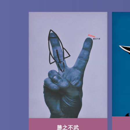
區
塊
勝之不武