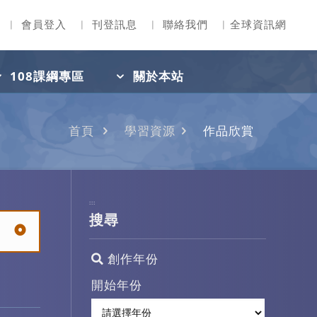
︳
會員登入
︳
刊登訊息
︳
聯絡我們
︳
全球資訊網
108課綱專區
關於本站
首頁
學習資源
作品欣賞
:::
搜尋
創作年份
開始年份