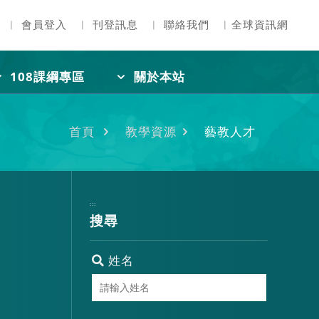
︳
會員登入
︳
刊登訊息
︳
聯絡我們
︳
全球資訊網
108課綱專區
關於本站
首頁
教學資源
藝教人才
:::
搜尋
姓名