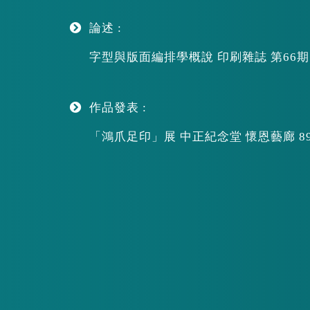
論述 :
字型與版面編排學概說 印刷雜誌 第66
作品發表 :
「鴻爪足印」展 中正紀念堂 懷恩藝廊 89/4/