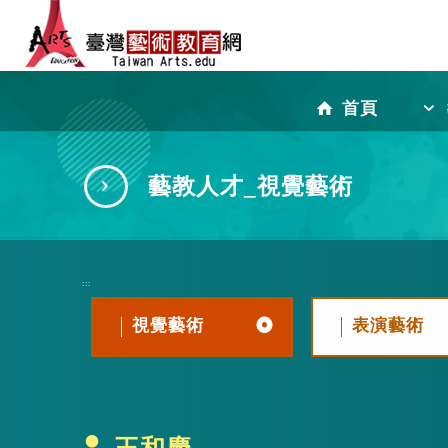
跳
到
首頁
主
藝教人才_視覺藝術
要
:::
內
視覺藝術
表演藝術
容