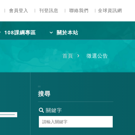
︳
會員登入
︳
刊登訊息
︳
聯絡我們
︳
全球資訊網
108課綱專區
關於本站
首頁
徵選公告
:::
搜尋
關鍵字