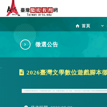
跳
到
首頁
主
徵選公告
要
:::
2026臺灣文學數位遊戲腳本
內
容