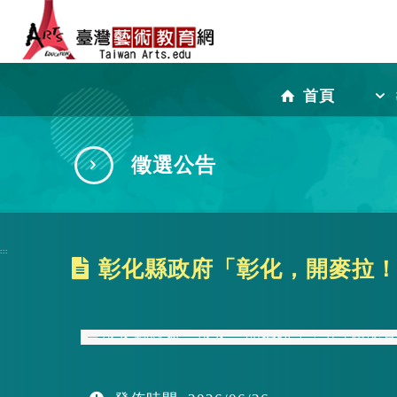
跳
到
首頁
主
徵選公告
要
:::
彰化縣政府「彰化，開麥拉！
內
容