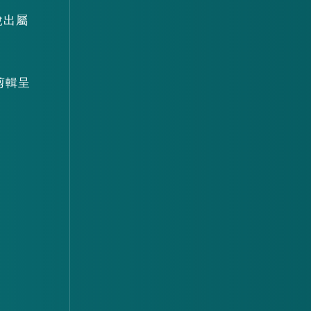
說出屬
剪輯呈