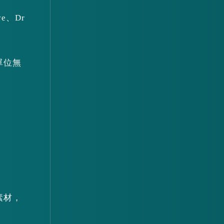
e、Dr
單位無
素材，