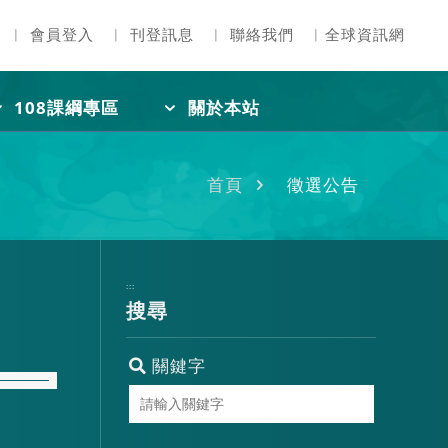
︳
會員登入
︳
刊登訊息
︳
聯絡我們
︳
全球資訊網
108課綱專區
關於本站
首頁
徵選公告
:::
搜尋
關鍵字