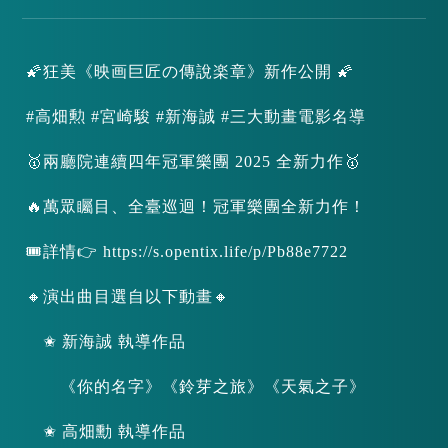
🌠狂美《映画巨匠の傳說楽章》新作公開 🌠
#高畑勲 #宮崎駿 #新海誠 #三大動畫電影名導
🥇兩廳院連續四年冠軍樂團 2025 全新力作🥇
🔥萬眾矚目、全臺巡迴！冠軍樂團全新力作！
🎟詳情👉 https://s.opentix.life/p/Pb88e7722
🔸演出曲目選自以下動畫🔸
✬ 新海誠 執導作品
《你的名字》《鈴芽之旅》《天氣之子》
✬ 高畑勳 執導作品