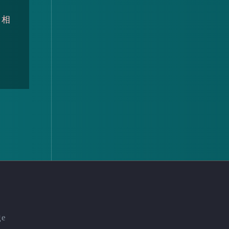
(
相
ge