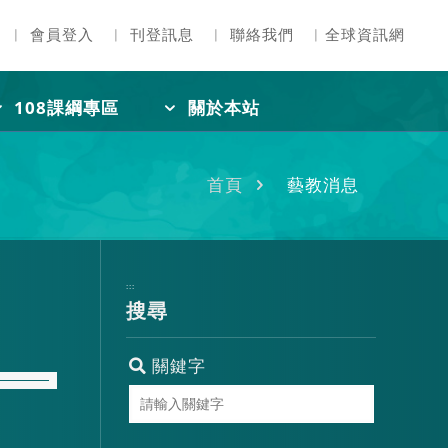
︳
會員登入
︳
刊登訊息
︳
聯絡我們
︳
全球資訊網
108課綱專區
關於本站
首頁
藝教消息
:::
搜尋
關鍵字