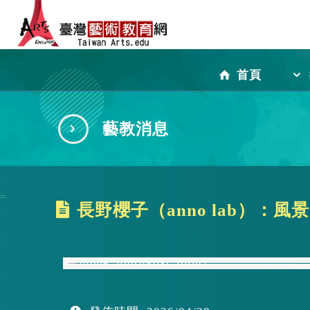
跳
到
首頁
主
藝教消息
要
:::
長野櫻子（anno lab）：
內
容