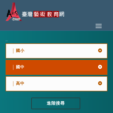
Toggl
:::
國小
國中
高中
進階搜尋