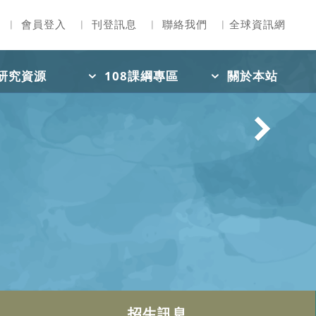
︳
會員登入
︳
刊登訊息
︳
聯絡我們
︳
全球資訊網
研究資源
108課綱專區
關於本站
招生訊息