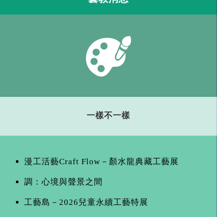
區
塊
一樣不一樣
漫工活藝Craft Flow－顏水龍典藏工藝展
調：心境與聲景之間
工藝島－2026兒童永續工藝特展