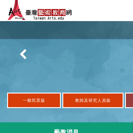
跳
到
主
要
內
一般民眾版
教師及研究人員版
:::
容
藝教消息